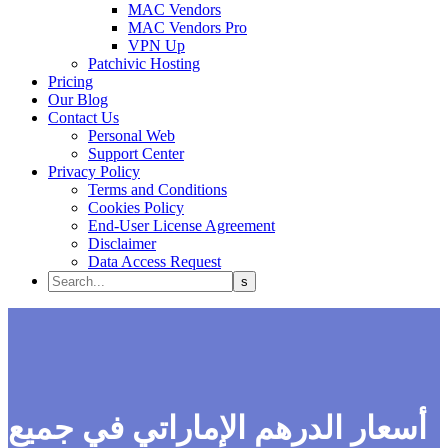
MAC Vendors
MAC Vendors Pro
VPN Up
Patchivic Hosting
Pricing
Our Blog
Contact Us
Personal Web
Support Center
Privacy Policy
Terms and Conditions
Cookies Policy
End-User License Agreement
Disclaimer
Data Access Request
أسعار الدرهم الإماراتي في جميع