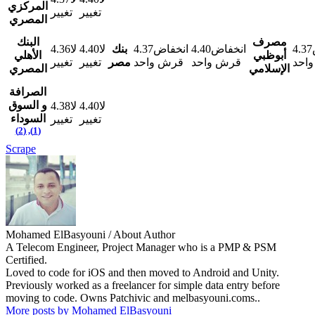
المركزي
تغيير
تغيير
المصري
مصرف
البنك
4.36
لا
4.40
لا
بنك
4.37
انخفاض
4.40
انخفاض
4.37
أبوظبي
الأهلي
احد
قرش واحد
قرش واحد
مصر
تغيير
تغيير
الإسلامي
المصري
الصرافة
و السوق
4.38
لا
4.40
لا
السوداء
تغيير
تغيير
(1), (2)
Scrape
Mohamed ElBasyouni
/ About Author
A Telecom Engineer, Project Manager who is a PMP & PSM
Certified.
Loved to code for iOS and then moved to Android and Unity.
Previously worked as a freelancer for simple data entry before
moving to code. Owns Patchivic and melbasyouni.coms..
More posts by Mohamed ElBasyouni