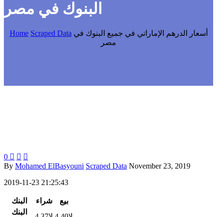
البنوك في مصر
Home
Scraped Data
أسعار الدرهم الإماراتي في جميع البنوك في
مصر
0



By
Mohamed ElBasyouni
Scraped Data
November 23, 2019
2019-11-23 21:25:43
بيع
شراء
البنك
البنك
4.37
لا
4.40
لا