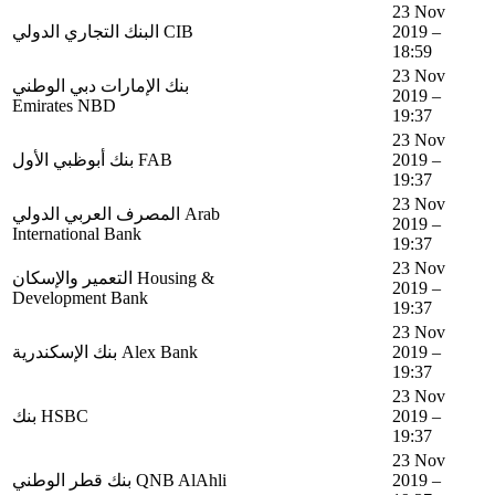
23 Nov
البنك التجاري الدولي CIB
2019 –
18:59
23 Nov
بنك الإمارات دبي الوطني
2019 –
Emirates NBD
19:37
23 Nov
بنك أبوظبي اﻷول FAB
2019 –
19:37
23 Nov
المصرف العربي الدولي Arab
2019 –
International Bank
19:37
23 Nov
التعمير والإسكان Housing &
2019 –
Development Bank
19:37
23 Nov
بنك الإسكندرية Alex Bank
2019 –
19:37
23 Nov
بنك HSBC
2019 –
19:37
23 Nov
بنك قطر الوطني QNB AlAhli
2019 –