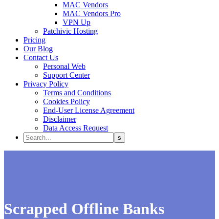
MAC Vendors
MAC Vendors Pro
VPN Up
Patchivic Hosting
Pricing
Our Blog
Contact Us
Personal Web
Support Center
Privacy Policy
Terms and Conditions
Cookies Policy
End-User License Agreement
Disclaimer
Data Access Request
Scrapped Offline Banks